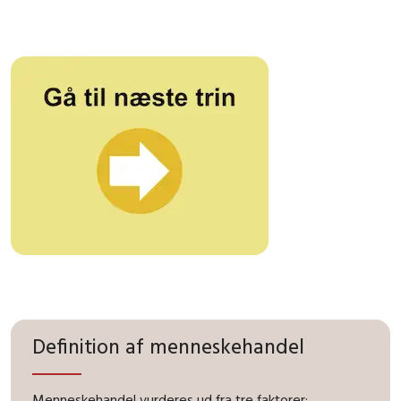
Definition af menneskehandel
Menneskehandel vurderes ud fra tre faktorer: