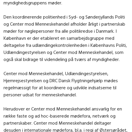
myndighedsgruppens møder.
Den koordinerende politienhed i Syd- og Sønderjyllands Politi
og Center mod Menneskehandel afholder årligt i partnerskab
møder for nøglepersoner fra alle politikredse i Danmark. I
København er der etableret en samarbejdsgruppe med
deltagelse fra udlændingekontrolenheden i Københavns Politi,
Udlændingestyrelsen og Center mod Menneskehandel, som
også skal bidrage til videndeling på tværs af myndigheder.
Center mod Menneskehandel, Udlændingestyrelsen,
Hjemrejsestyrelsen og DRC Dansk Flygtningehjælp mødes
regelmæssigt for at koordinere og udvikle indsatserne til
personer udsat for menneskehandel.
Herudover er Center mod Menneskehandel ansvarlig for en
række faste og ad hoc-baserede mødefora, netværk og
partnerskaber. Center mod Menneskehandel deltager
desuden i internationale mødefora, bl.a. i regi af Østersørådet,