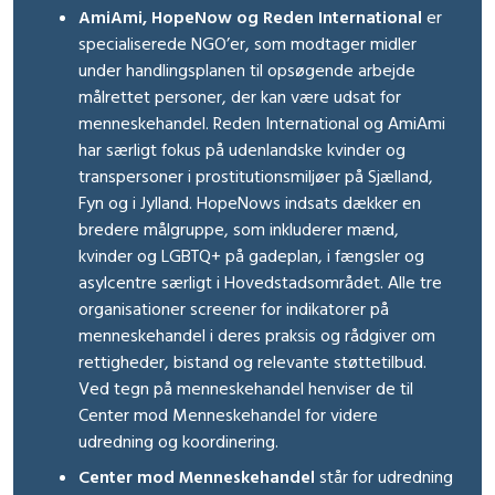
AmiAmi, HopeNow og Reden International
er
specialiserede NGO’er, som modtager midler
under handlingsplanen til opsøgende arbejde
målrettet personer, der kan være udsat for
menneskehandel. Reden International og AmiAmi
har særligt fokus på udenlandske kvinder og
transpersoner i prostitutionsmiljøer på Sjælland,
Fyn og i Jylland. HopeNows indsats dækker en
bredere målgruppe, som inkluderer mænd,
kvinder og LGBTQ+ på gadeplan, i fængsler og
asylcentre særligt i Hovedstadsområdet. Alle tre
organisationer screener for indikatorer på
menneskehandel i deres praksis og rådgiver om
rettigheder, bistand og relevante støttetilbud.
Ved tegn på menneskehandel henviser de til
Center mod Menneskehandel for videre
udredning og koordinering.
Center mod Menneskehandel
står for udredning