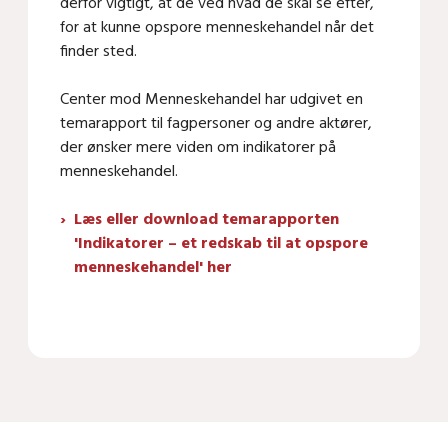
derfor vigtigt, at de ved hvad de skal se efter,
for at kunne opspore menneskehandel når det
finder sted.
Center mod Menneskehandel har udgivet en
temarapport til fagpersoner og andre aktører,
der ønsker mere viden om indikatorer på
menneskehandel.
Læs eller download temarapporten
'Indikatorer – et redskab til at opspore
menneskehandel' her