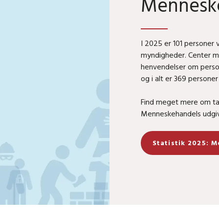
Menneske
I 2025 er 101 personer
myndigheder. Center 
henvendelser om perso
og i alt er 369 persone
Find meget mere om tal
Menneskehandels udgiv
Statistik 2025: 