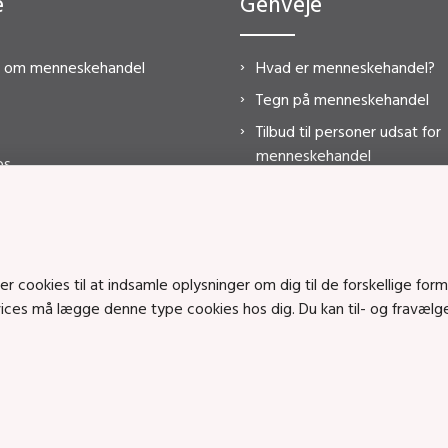
e
Genveje
e om menneskehandel
Hvad er menneskehandel?
Tegn på menneskehandel
Tilbud til personer udsat for
menneskehandel
os
Statistik 2023
Lovgivning
Årsrapport
FAQ
cookies til at indsamle oplysninger om dig til de forskellige form
ervices må lægge denne type cookies hos dig. Du kan til- og fravæ
English