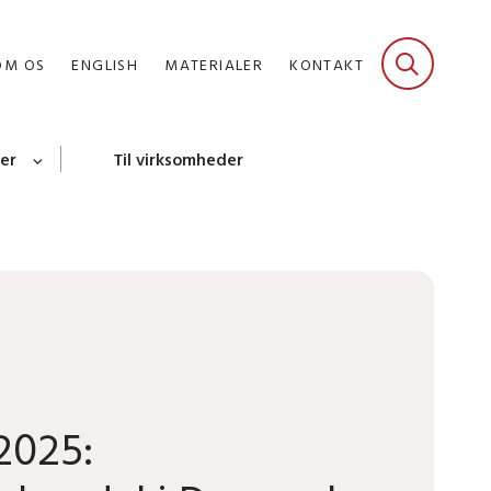
OM OS
ENGLISH
MATERIALER
KONTAKT
er
Til virksomheder
 2025: