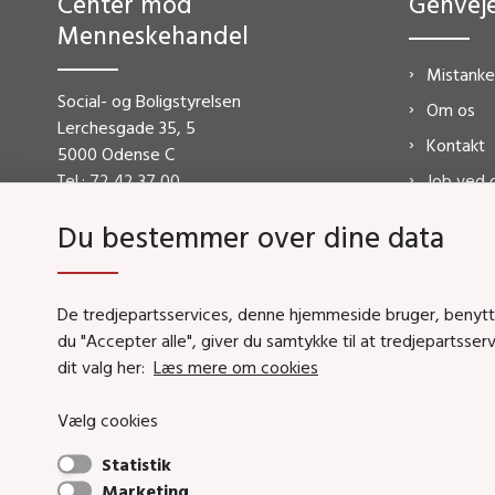
Center mod
Genvej
Menneskehandel
Mistank
Social- og Boligstyrelsen
Om os
Lerchesgade 35, 5
Kontakt
5000 Odense C
Tel.:
72 42 37 00
Job ved 
Presse
Du bestemmer over dine data
EAN-nr.: 5798000354838
CVR-nr.: 26144698
Fotos på hjemmesiden af Tine Harden
De tredjepartsservices, denne hjemmeside bruger, benytter 
du "Accepter alle", giver du samtykke til at tredjepartss
dit valg her:
Læs mere om cookies
Vælg cookies
Statistik
Marketing