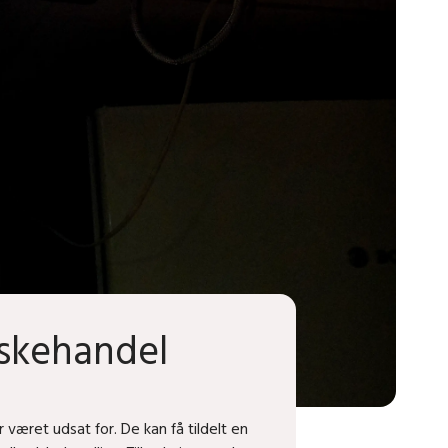
eskehandel
været udsat for. De kan få tildelt en