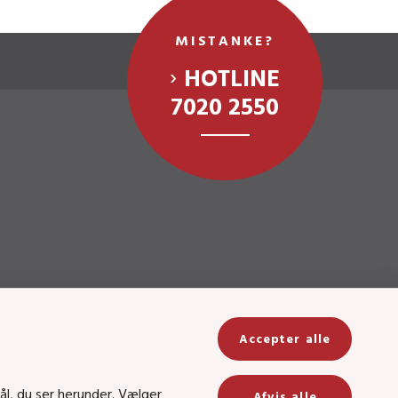
MISTANKE?
HOTLINE
7020 2550
Accepter alle
ål, du ser herunder. Vælger
Afvis alle