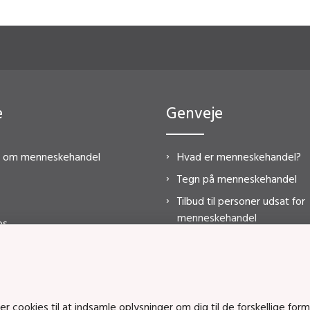
e
Genveje
e om menneskehandel
Hvad er menneskehandel?
Tegn på menneskehandel
Tilbud til personer udsat for
menneskehandel
os
Statistik 2023
Lovgivning
Årsrapport
FAQ
cookies til at indsamle oplysninger om dig til de forskellige form