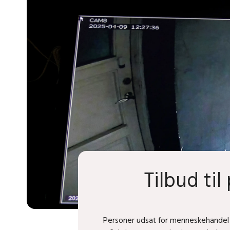
Tilbud ti
Personer udsat for menneskehandel ka