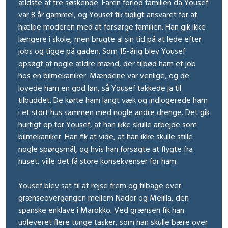
ældste af tre søskende. Faren forlod familien da Yousef
var 8 år gammel, og Yousef fik tidligt ansvaret for at
hjælpe moderen med at forsørge familien. Han gik ikke
længere i skole, men brugte al sin tid på at lede efter
jobs og tigge på gaden. Som 15-årig blev Yousef
opsøgt af nogle ældre mænd, der tilbød ham et job
hos en bilmekaniker. Mændene var venlige, og de
lovede ham en god løn, så Yousef takkede ja til
tilbuddet. De kørte ham langt væk og indlogerede ham
i et stort hus sammen med nogle andre drenge. Det gik
hurtigt op for Yousef, at han ikke skulle arbejde som
bilmekaniker. Han fik at vide, at han ikke skulle stille
nogle spørgsmål, og hvis han forsøgte at flygte fra
huset, ville det få store konsekvenser for ham.
Yousef blev sat til at rejse frem og tilbage over
grænseovergangen mellem Nador og Melilla, den
spanske enklave i Marokko. Ved grænsen fik han
udleveret flere tunge tasker, som han skulle bære over