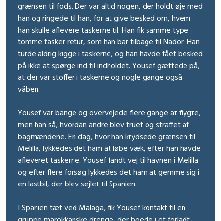
grænsen til fods. Der var altid nogen, der holdt øje med
han og ringede til han, for at give besked om, hvem
han skulle aflevere taskerne til. Han fik samme type
tomme tasker retur, som han bar tilbage til Nador. Han
turde aldrig kigge i taskerne, og han havde fået besked
på ikke at spørge ind til indholdet. Yousef gættede på,
at der var stoffer i taskerne og nogle gange også
våben.
Yousef var bange og overvejede flere gange at flygte,
men han så, hvordan andre blev truet og straffet af
bagmændene. En dag, hvor han krydsede grænsen til
Melilla, lykkedes det ham at løbe væk, efter han havde
afleveret taskerne. Yousef fandt vej til havnen i Melilla
og efter flere forsøg lykkedes det ham at gemme sig i
en lastbil, der blev sejlet til Spanien.
I Spanien tæt ved Malaga, fik Yousef kontakt til en
gruppe marokkanske drenge, der boede i et forladt