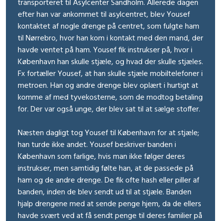
transporteret til Asylcenter Sandholm. Allerede dagen
efter han var ankommet til asylcentret, blev Yousef
kontaktet af nogle drenge på centret, som fulgte ham
til Nørrebro, hvor han kom i kontakt med den mand, der
havde ventet på ham. Yousef fik instrukser på, hvor i
København han skulle stjæle, og hvad der skulle stjæles.
Fx fortæller Yousef, at han skulle stjæle mobiltelefoner i
metroen. Han og andre drenge blev oplært i hurtigt at
komme af med tyvekosterne, som de modtog betaling
for. Der var også unge, der blev sat til at sælge stoffer.
Næsten dagligt tog Yousef til København for at stjæle;
han turde ikke andet. Yousef beskriver banden i
København som farlige, hvis man ikke følger deres
instrukser, men samtidig følte han, at de passede på
ham og de andre drenge. De fik ofte hash eller piller af
banden, inden de blev sendt ud til at stjæle. Banden
hjalp drengene med at sende penge hjem, da de ellers
havde svært ved at få sendt penge til deres familier på