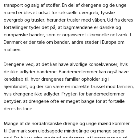
transport og salg af stoffer. En del af drengene og de unge
mænd er blevet udsat for seksuelle overgreb, fysiske
overgreb og trusler, herunder trusler med våben. Ud fra deres
fortællinger tyder det på, at bagmændene er danske og
europæiske bander, som er organiseret i kriminelle netværk. I
Danmark er der tale om bander, andre steder i Europa om
mafiaen.
Drengene ved, at det kan have alvorlige konsekvenser, hvis
de ikke adlyder banderne. Bandemedlemmer kan også have
kendskab til, hvor drengenes familier opholder sig i
hjemlandet, og der kan være en indirekte trussel mod familien,
hvis drengene ikke adlyder. Frygten for bandemedlemmer
betyder, at drengene ofte er meget bange for at fortælle
deres historie.
Mange af de nordafrikanske drenge og unge mænd kommer
til Danmark som uledsagede mindreårige og mange søger
asyl. De bliver ofte mødt på asylcentre, af kommuner og af