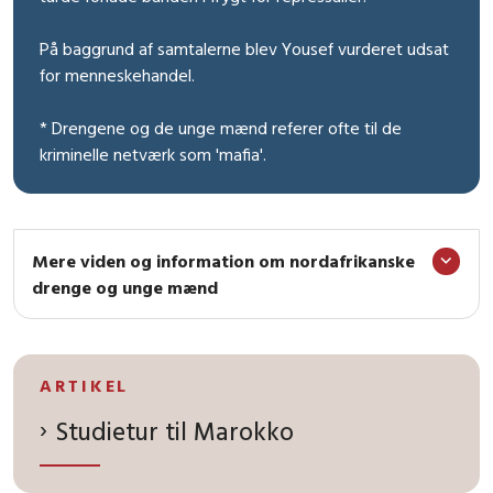
På baggrund af samtalerne blev Yousef vurderet udsat
for menneskehandel.
* Drengene og de unge mænd referer ofte til de
kriminelle netværk som 'mafia'.
Mere viden og information om nordafrikanske
drenge og unge mænd
ARTIKEL
Studietur til Marokko