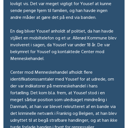
lovligt vis. Det var meget vigtigt for Yousef at kunne
sende penge hjem til familien, og han havde ingen
andre måder at gøre det på end via banden.
En dag bliver Yousef anholdt af politiet, da han havde
stjålet en mobiltelefon og et ur. Allerød Kommune blev
involveret i sagen, da Yousef var under 18 år. De var
bekymret for Yousef og kontaktede Center mod
Menneskehandel.
Center mod Menneskehandel afholdt flere
identifikationssamtaler med Yousef for at udrede, om
der var indikatorer på menneskehandel i hans
fortælling. Det kom bl.a. frem, at Yousef stod i en
meget sårbar position som uledsaget mindreårig i
Danmark, at han var blevet rekrutteret af en bande via
det kriminelle netværk i Frankrig og Belgien, at han blev
udnyttet til at begå strafbare handlinger, og at han ikke
turde forlade banden i frygt for repressalier.