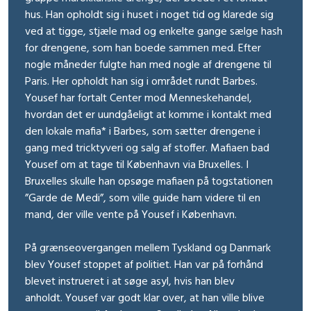
hus. Han opholdt sig i huset i noget tid og klarede sig
ved at tigge, stjæle mad og enkelte gange sælge hash
for drengene, som han boede sammen med. Efter
nogle måneder fulgte han med nogle af drengene til
Paris. Her opholdt han sig i området rundt Barbes.
Yousef har fortalt Center mod Menneskehandel,
hvordan det er uundgåeligt at komme i kontakt med
den lokale mafia* i Barbes, som sætter drengene i
gang med tricktyveri og salg af stoffer. Mafiaen bad
Yousef om at tage til København via Bruxelles. I
Bruxelles skulle han opsøge mafiaen på togstationen
”Garde de Medi”, som ville guide ham videre til en
mand, der ville vente på Yousef i København.
På grænseovergangen mellem Tyskland og Danmark
blev Yousef stoppet af politiet. Han var på forhånd
blevet instrueret i at søge asyl, hvis han blev
anholdt. Yousef var godt klar over, at han ville blive