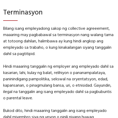
Terminasyon
Bilang isang empleyadong sakop ng collective agreeement,
maaaring may pagbabawal sa terminasyon nang walang tama
at totoong dahilan, halimbawa ay kung hindi angkop ang
empleyado sa trabaho, o kung kinakailangan siyang tanggalin
dahil sa pagtitipid.
Hindi maaaring tanggalin ng employer ang empleyado dahil sa
kasarian, lahi, kulay ng balat, relihiyon o pananampalataya,
paninindigang pampolitika, sekswal na oryentatsyon, edad,
kapansanan, o pinagmulang bansa, uri, o etnisidad. Gayundin,
ilegal na tanggalin ang isang empleyado dahil sa pagbubuntis
o parental leave.
Bukod dito, hindi maaaring tanggalin ang isang empleyado
dahil miyembro siya ng unyon o pinili niyang huwag