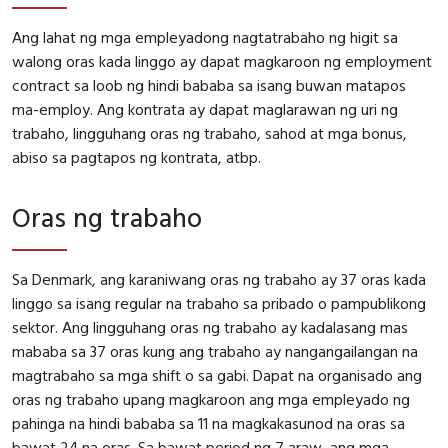
Ang lahat ng mga empleyadong nagtatrabaho ng higit sa
walong oras kada linggo ay dapat magkaroon ng employment
contract sa loob ng hindi bababa sa isang buwan matapos
ma-employ. Ang kontrata ay dapat maglarawan ng uri ng
trabaho, lingguhang oras ng trabaho, sahod at mga bonus,
abiso sa pagtapos ng kontrata, atbp.
Oras ng trabaho
Sa Denmark, ang karaniwang oras ng trabaho ay 37 oras kada
linggo sa isang regular na trabaho sa pribado o pampublikong
sektor. Ang lingguhang oras ng trabaho ay kadalasang mas
mababa sa 37 oras kung ang trabaho ay nangangailangan na
magtrabaho sa mga shift o sa gabi. Dapat na organisado ang
oras ng trabaho upang magkaroon ang mga empleyado ng
pahinga na hindi bababa sa 11 na magkakasunod na oras sa
bawat 24 na oras. Sa bawat period ng 7 araw, ang mga