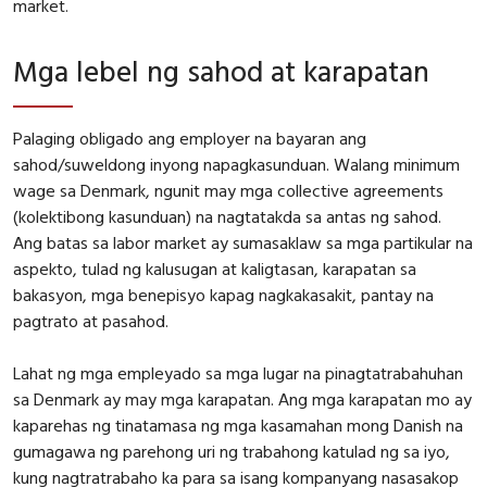
market.
Mga lebel ng sahod at karapatan
Palaging obligado ang employer na bayaran ang
sahod/suweldong inyong napagkasunduan. Walang minimum
wage sa Denmark, ngunit may mga collective agreements
(kolektibong kasunduan) na nagtatakda sa antas ng sahod.
Ang batas sa labor market ay sumasaklaw sa mga partikular na
aspekto, tulad ng kalusugan at kaligtasan, karapatan sa
bakasyon, mga benepisyo kapag nagkakasakit, pantay na
pagtrato at pasahod.
Lahat ng mga empleyado sa mga lugar na pinagtatrabahuhan
sa Denmark ay may mga karapatan. Ang mga karapatan mo ay
kaparehas ng tinatamasa ng mga kasamahan mong Danish na
gumagawa ng parehong uri ng trabahong katulad ng sa iyo,
kung nagtratrabaho ka para sa isang kompanyang nasasakop