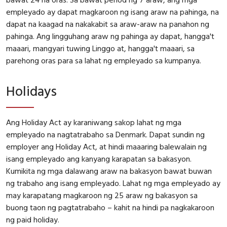
empleyado ay dapat magkaroon ng isang araw na pahinga, na
dapat na kaagad na nakakabit sa araw-araw na panahon ng
pahinga. Ang lingguhang araw ng pahinga ay dapat, hangga't
maaari, mangyari tuwing Linggo at, hangga't maaari, sa
parehong oras para sa lahat ng empleyado sa kumpanya.
Holidays
Ang Holiday Act ay karaniwang sakop lahat ng mga
empleyado na nagtatrabaho sa Denmark. Dapat sundin ng
employer ang Holiday Act, at hindi maaaring balewalain ng
isang empleyado ang kanyang karapatan sa bakasyon.
Kumikita ng mga dalawang araw na bakasyon bawat buwan
ng trabaho ang isang empleyado. Lahat ng mga empleyado ay
may karapatang magkaroon ng 25 araw ng bakasyon sa
buong taon ng pagtatrabaho – kahit na hindi pa nagkakaroon
ng paid holiday.